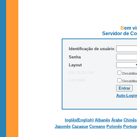
Bem v
Servidor de Co
Identificação de usuário
Senha
Layout
[216.73.216.174]
Desabilit
9:28:33AM
Desabilit
Auto-Logi
Inglês(English)
Albanês
Árabe
Chinês
Japonês
Cazaque
Coreano
Polonês
Portug