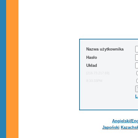
Nazwa użytkownika
Hasło
Układ
[216.73.217.69]
8:33:33PM
L
Angielski(Eng
Japoński
Kazachsk