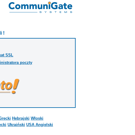
 !
ikat SSL
nistratora poczty
Grecki
Hebrajski
Włoski
ecki
Ukraiński
USA Angielski