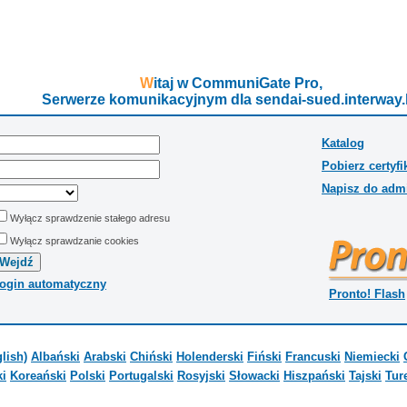
Witaj w CommuniGate Pro,
Serwerze komunikacyjnym dla sendai-sued.interway.li
Katalog
Pobierz certyf
Napisz do admi
Wyłącz sprawdzenie stałego adresu
Wyłącz sprawdzanie cookies
ogin automatyczny
Pronto! Flash
lish)
Albański
Arabski
Chiński
Holenderski
Fiński
Francuski
Niemiecki
i
Koreański
Polski
Portugalski
Rosyjski
Słowacki
Hiszpański
Tajski
Tur